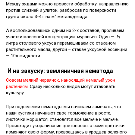
Между рядами можно провести обработку, направленную
против слизней и улиток, разбросав по поверхности
2
грунта около 3-4 г на м
метальдегида.
А воспользовавшись одним из 2-х составов, проливаем
участки массовой концентрации муравьев. Один — ½
литра столового уксуса перемешиваем со стаканом
растительного масла, другой – стакан уксусной эссенции
— 10л жидкости.
И на закуску: земляничная нематода
Совсем мелкий червячок, наносящий немалый урон
растениям
. Сразу несколько видов могут атаковать
культуру.
При подселении нематоды мы начинаем замечать, что
наши кустики начинают свое торможение в росте,
листочки морщатся, становятся все мельче и мельче.
Происходит укорачивание цветоносов, а сами цветочки
изменяют свою форму, превращаясь в уродцев зеленого