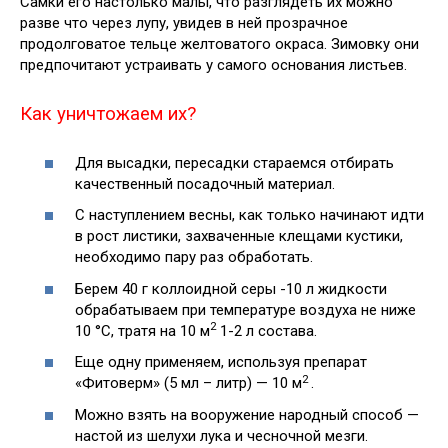
Самки его настолько малы, что разглядеть их можно
разве что через лупу, увидев в ней прозрачное
продолговатое тельце желтоватого окраса.
Зимовку они
предпочитают устраивать у самого основания листьев.
Как уничтожаем их?
Для высадки, пересадки стараемся отбирать
качественный посадочный материал.
С наступлением весны, как только начинают идти
в рост листики, захваченные клещами кустики,
необходимо пару раз обработать.
Берем 40 г коллоидной серы -10 л жидкости
обрабатываем при температуре воздуха не ниже
2
10 °С, тратя на 10 м
1-2 л состава.
Еще одну применяем, используя препарат
2
«Фитоверм» (5 мл – литр) — 10 м
.
Можно взять на вооружение народный способ —
настой из шелухи лука и чесночной мезги.