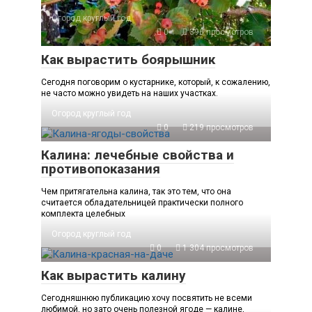
Огород круглый год
0
396 просмотров
Как вырастить боярышник
Сегодня поговорим о кустарнике, который, к сожалению,
не часто можно увидеть на наших участках.
Огород круглый год
0
219 просмотров
Калина: лечебные свойства и
противопоказания
Чем притягательна калина, так это тем, что она
считается обладательницей практически полного
комплекта целебных
Огород круглый год
0
1 304 просмотров
Как вырастить калину
Сегодняшнюю публикацию хочу посвятить не всеми
любимой, но зато очень полезной ягоде — калине,