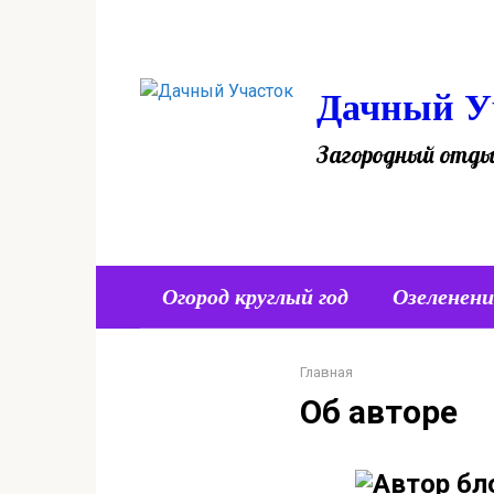
Перейти
к
контенту
Дачный У
Загородный отды
Огород круглый год
Озеленени
Главная
Об авторе