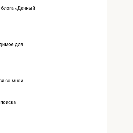
р блога «Дачный
одимое для
ся со мной
поиска.