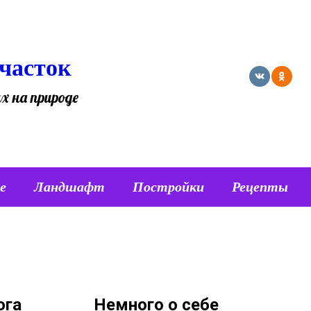
часток
х на природе
е
Ландшафт
Постройки
Рецепты
Немного о себе